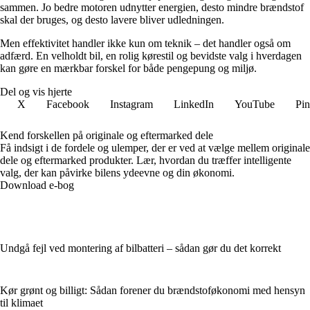
sammen. Jo bedre motoren udnytter energien, desto mindre brændstof
skal der bruges, og desto lavere bliver udledningen.
Men effektivitet handler ikke kun om teknik – det handler også om
adfærd. En velholdt bil, en rolig kørestil og bevidste valg i hverdagen
kan gøre en mærkbar forskel for både pengepung og miljø.
Del og vis hjerte
X
Facebook
Instagram
LinkedIn
YouTube
Pin
Kend forskellen på originale og eftermarked dele
Få indsigt i de fordele og ulemper, der er ved at vælge mellem originale
dele og eftermarked produkter. Lær, hvordan du træffer intelligente
valg, der kan påvirke bilens ydeevne og din økonomi.
Download e-bog
Undgå fejl ved montering af bilbatteri – sådan gør du det korrekt
Kør grønt og billigt: Sådan forener du brændstoføkonomi med hensyn
til klimaet