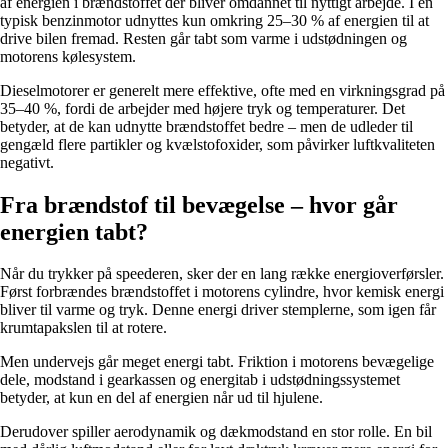
af energien i brændstoffet der bliver omdannet til nyttigt arbejde. I en
typisk benzinmotor udnyttes kun omkring 25–30 % af energien til at
drive bilen fremad. Resten går tabt som varme i udstødningen og
motorens kølesystem.
Dieselmotorer er generelt mere effektive, ofte med en virkningsgrad på
35–40 %, fordi de arbejder med højere tryk og temperaturer. Det
betyder, at de kan udnytte brændstoffet bedre – men de udleder til
gengæld flere partikler og kvælstofoxider, som påvirker luftkvaliteten
negativt.
Fra brændstof til bevægelse – hvor går
energien tabt?
Når du trykker på speederen, sker der en lang række energioverførsler.
Først forbrændes brændstoffet i motorens cylindre, hvor kemisk energi
bliver til varme og tryk. Denne energi driver stemplerne, som igen får
krumtapakslen til at rotere.
Men undervejs går meget energi tabt. Friktion i motorens bevægelige
dele, modstand i gearkassen og energitab i udstødningssystemet
betyder, at kun en del af energien når ud til hjulene.
Derudover spiller aerodynamik og dækmodstand en stor rolle. En bil