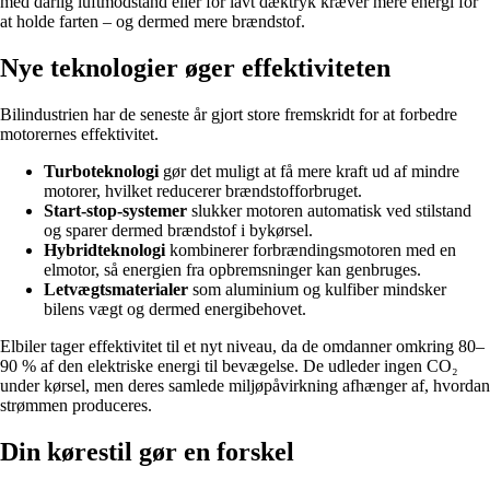
med dårlig luftmodstand eller for lavt dæktryk kræver mere energi for
at holde farten – og dermed mere brændstof.
Nye teknologier øger effektiviteten
Bilindustrien har de seneste år gjort store fremskridt for at forbedre
motorernes effektivitet.
Turboteknologi
gør det muligt at få mere kraft ud af mindre
motorer, hvilket reducerer brændstofforbruget.
Start-stop-systemer
slukker motoren automatisk ved stilstand
og sparer dermed brændstof i bykørsel.
Hybridteknologi
kombinerer forbrændingsmotoren med en
elmotor, så energien fra opbremsninger kan genbruges.
Letvægtsmaterialer
som aluminium og kulfiber mindsker
bilens vægt og dermed energibehovet.
Elbiler tager effektivitet til et nyt niveau, da de omdanner omkring 80–
90 % af den elektriske energi til bevægelse. De udleder ingen CO₂
under kørsel, men deres samlede miljøpåvirkning afhænger af, hvordan
strømmen produceres.
Din kørestil gør en forskel