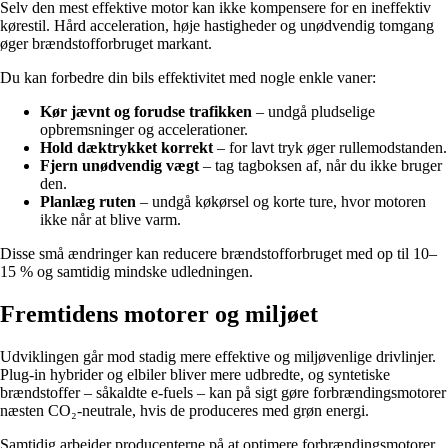
Selv den mest effektive motor kan ikke kompensere for en ineffektiv
kørestil. Hård acceleration, høje hastigheder og unødvendig tomgang
øger brændstofforbruget markant.
Du kan forbedre din bils effektivitet med nogle enkle vaner:
Kør jævnt og forudse trafikken
– undgå pludselige
opbremsninger og accelerationer.
Hold dæktrykket korrekt
– for lavt tryk øger rullemodstanden.
Fjern unødvendig vægt
– tag tagboksen af, når du ikke bruger
den.
Planlæg ruten
– undgå køkørsel og korte ture, hvor motoren
ikke når at blive varm.
Disse små ændringer kan reducere brændstofforbruget med op til 10–
15 % og samtidig mindske udledningen.
Fremtidens motorer og miljøet
Udviklingen går mod stadig mere effektive og miljøvenlige drivlinjer.
Plug-in hybrider og elbiler bliver mere udbredte, og syntetiske
brændstoffer – såkaldte e-fuels – kan på sigt gøre forbrændingsmotorer
næsten CO₂-neutrale, hvis de produceres med grøn energi.
Samtidig arbejder producenterne på at optimere forbrændingsmotorer